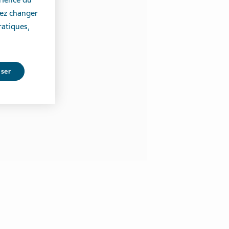
vez changer
ratiques,
user