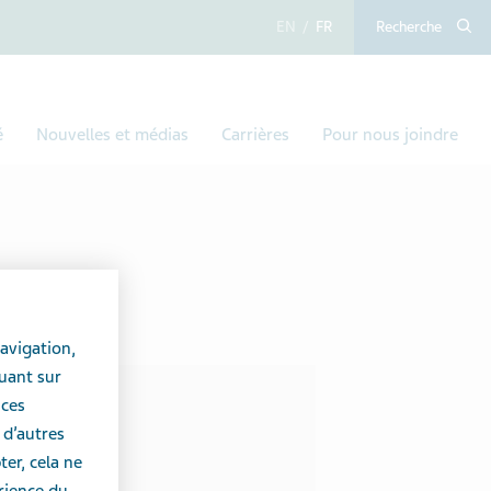
anglais
français
Recherche
é
Nouvelles et médias
Carrières
Pour nous joindre
avigation,
uant sur
 ces
 d’autres
er, cela ne
érience du