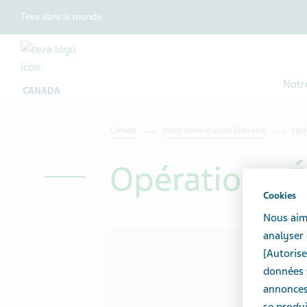
Teva dans le monde
Notr
CANADA
Canada
Votre santé et votre bien-être
Opér
Opération : É
Cookies
Nous aime
analyser 
[Autorise
données s
annonces 
se produi