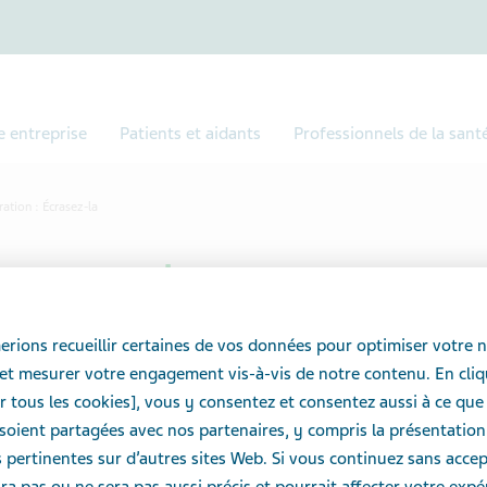
e entreprise
Patients et aidants
Professionnels de la sant
ation : Écrasez-la
crasez-la
rions recueillir certaines de vos données pour optimiser votre n
et mesurer votre engagement vis-à-vis de notre contenu. En cliq
r tous les cookies], vous y consentez et consentez aussi à ce que
oient partagées avec nos partenaires, y compris la présentation
pertinentes sur d’autres sites Web. Si vous continuez sans accept
ra pas ou ne sera pas aussi précis et pourrait affecter votre exp