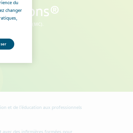
érience du
olutions®
vez changer
ratiques,
 prescrit Cinqair(MC).
user
on et de l’éducation aux professionnels
t avec des infirmières formées pour