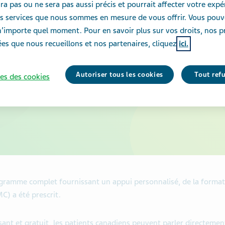
ra pas ou ne sera pas aussi précis et pourrait affecter votre exp
Support S
des services que nous sommes en mesure de vous offrir. Vous pou
n’importe quel moment. Pour en savoir plus sur vos droits, nos p
Soutien aux patients à qui l’on a
es que nous recueillons et nos partenaires, cliquez
ici.
Autoriser tous les cookies
Tout ref
es des cookies
gramme complet fournissant un appui personnalisé, de la formati
MC) a été prescrit.
ant et gratuit, les patients canadiens peuvent parler directemen