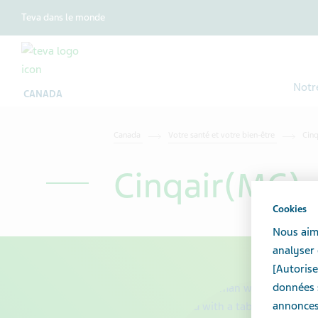
Teva dans le monde
Notr
CANADA
Canada
Votre santé et votre bien-être
Cin
Cinqair(MC)
Cookies
Nous aime
analyser 
[Autorise
données s
annonces 