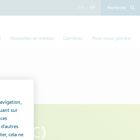
anglais
français
Recherche
é
Nouvelles et médias
Carrières
Pour nous joindre
avigation,
uant sur
 ces
air(MC)
 d’autres
er, cela ne