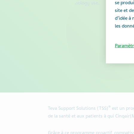
se produi
site et 
d’idée à 
les donné
Paramètr
®
Teva Support Solutions (TSS)
est un pro
de la santé et aux patients à qui Cinqair(
Grâce à ce programme proactif, compatiss