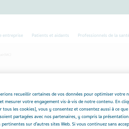
e entreprise
Patients et aidants
Professionnels de la sant
qair(MC)
rions recueillir certaines de vos données pour optimiser votre n
et mesurer votre engagement vis-à-vis de notre contenu. En cliq
r tous les cookies], vous y consentez et consentez aussi à ce que
Teva Cinq
oient partagées avec nos partenaires, y compris la présentation
pertinentes sur d’autres sites Web. Si vous continuez sans accept