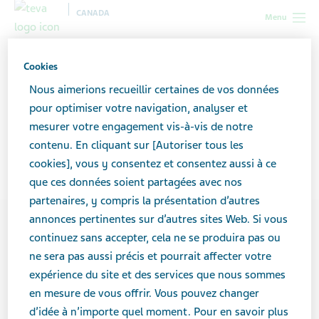
CANADA
Menu
Canada
Soutien pour les aidants
Trouver de l’aide
Cookies
Ressources gouvernementales
Nous aimerions recueillir certaines de vos données
pour optimiser votre navigation, analyser et
Ressources
mesurer votre engagement vis-à-vis de notre
contenu. En cliquant sur [Autoriser tous les
gouvernementales
cookies], vous y consentez et consentez aussi à ce
que ces données soient partagées avec nos
partenaires, y compris la présentation d’autres
annonces pertinentes sur d’autres sites Web. Si vous
continuez sans accepter, cela ne se produira pas ou
ne sera pas aussi précis et pourrait affecter votre
expérience du site et des services que nous sommes
en mesure de vous offrir. Vous pouvez changer
d’idée à n’importe quel moment. Pour en savoir plus