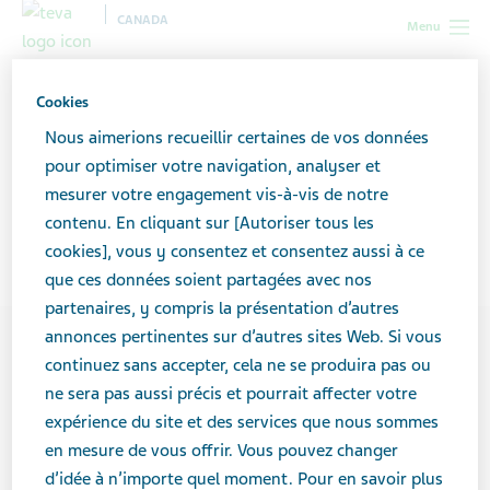
CANADA
Menu
Canada
Soutien pour les aidants
Trouver de l’aide
Cookies
Applications pour les aidants
Nous aimerions recueillir certaines de vos données
pour optimiser votre navigation, analyser et
Applications pour les
mesurer votre engagement vis-à-vis de notre
contenu. En cliquant sur [Autoriser tous les
aidants
cookies], vous y consentez et consentez aussi à ce
que ces données soient partagées avec nos
partenaires, y compris la présentation d’autres
annonces pertinentes sur d’autres sites Web. Si vous
continuez sans accepter, cela ne se produira pas ou
ne sera pas aussi précis et pourrait affecter votre
expérience du site et des services que nous sommes
en mesure de vous offrir. Vous pouvez changer
d’idée à n’importe quel moment. Pour en savoir plus