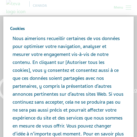
CANADA
Menu
Cookies
Nous aimerions recueillir certaines de vos données
pour optimiser votre navigation, analyser et
mesurer votre engagement vis-à-vis de notre
contenu. En cliquant sur [Autoriser tous les
cookies], vous y consentez et consentez aussi à ce
que ces données soient partagées avec nos
partenaires, y compris la présentation d’autres
Les aidants apportent de la
annonces pertinentes sur d’autres sites Web. Si vous
joie à leurs êtres chers —
continuez sans accepter, cela ne se produira pas ou
ne sera pas aussi précis et pourrait affecter votre
nous apportons du soutien
expérience du site et des services que nous sommes
en mesure de vous offrir. Vous pouvez changer
aux aidants.
d’idée à n’importe quel moment. Pour en savoir plus