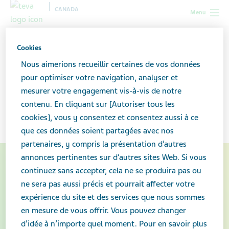
CANADA
Menu
Canada
Professionnel de la santé
Hypothyroïdie : Ce que
Cookies
vous devez savoir
Nous aimerions recueillir certaines de vos données
pour optimiser votre navigation, analyser et
Hypothyroïdie : Ce que
mesurer votre engagement vis-à-vis de notre
contenu. En cliquant sur [Autoriser tous les
vous devez savoir
cookies], vous y consentez et consentez aussi à ce
que ces données soient partagées avec nos
partenaires, y compris la présentation d’autres
annonces pertinentes sur d’autres sites Web. Si vous
continuez sans accepter, cela ne se produira pas ou
ne sera pas aussi précis et pourrait affecter votre
expérience du site et des services que nous sommes
en mesure de vous offrir. Vous pouvez changer
d’idée à n’importe quel moment. Pour en savoir plus