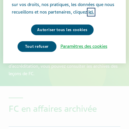
sur vos droits, nos pratiques, les données que nous
recueillons et nos partenaires, cliquez
ici.
Autoriser tous les cookies
Archives des leçons de FC
Paramètres des cookies
Tout refuser
Quoiqu’elles ne soient plus valides aux fins
d’accréditation, vous pouvez consulter les archives des
leçons de FC.
FC en affaires archivée