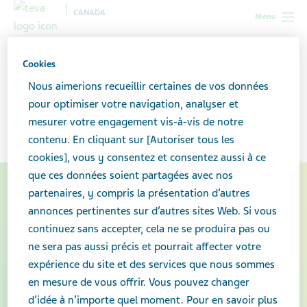
CANADA
Menu
Canada
Professionnel de la santé
FC pour pharmaciens
Cookies
Archives des leçons de FC
Nous aimerions recueillir certaines de vos données
pour optimiser votre navigation, analyser et
Archives des leçons de FC
mesurer votre engagement vis-à-vis de notre
contenu. En cliquant sur [Autoriser tous les
cookies], vous y consentez et consentez aussi à ce
que ces données soient partagées avec nos
partenaires, y compris la présentation d’autres
annonces pertinentes sur d’autres sites Web. Si vous
continuez sans accepter, cela ne se produira pas ou
ne sera pas aussi précis et pourrait affecter votre
expérience du site et des services que nous sommes
en mesure de vous offrir. Vous pouvez changer
d’idée à n’importe quel moment. Pour en savoir plus