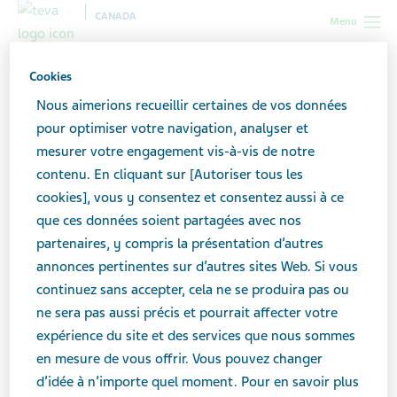
CANADA
Menu
Canada
Toutes les histoires
Six choses que j’ai faites pour
Cookies
ramener du positif dans ma vie après une crise cardiaque
Nous aimerions recueillir certaines de vos données
pour optimiser votre navigation, analyser et
mesurer votre engagement vis-à-vis de notre
Six choses que j’ai faites
contenu. En cliquant sur [Autoriser tous les
pour ramener du positif
cookies], vous y consentez et consentez aussi à ce
que ces données soient partagées avec nos
dans ma vie après une crise
partenaires, y compris la présentation d’autres
annonces pertinentes sur d’autres sites Web. Si vous
cardiaque
continuez sans accepter, cela ne se produira pas ou
ne sera pas aussi précis et pourrait affecter votre
expérience du site et des services que nous sommes
en mesure de vous offrir. Vous pouvez changer
d’idée à n’importe quel moment. Pour en savoir plus