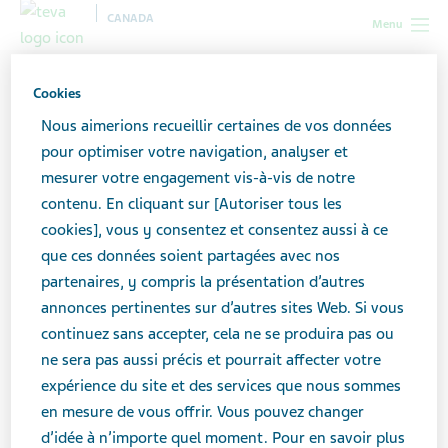
CANADA
Menu
Canada
Teva Social Connect
Affections bénignes
Cookies
Nous aimerions recueillir certaines de vos données
Affections bénignes
pour optimiser votre navigation, analyser et
mesurer votre engagement vis-à-vis de notre
contenu. En cliquant sur [Autoriser tous les
Soutenez vos patients à l’aide du contenu
cookies], vous y consentez et consentez aussi à ce
pour les médias sociaux portant sur les
que ces données soient partagées avec nos
partenaires, y compris la présentation d’autres
affections bénignes.
annonces pertinentes sur d’autres sites Web. Si vous
continuez sans accepter, cela ne se produira pas ou
Cliquez sur chacune des images ci-dessous
ne sera pas aussi précis et pourrait affecter votre
pour voir les détails et télécharger la
expérience du site et des services que nous sommes
en mesure de vous offrir. Vous pouvez changer
publication.
d’idée à n’importe quel moment. Pour en savoir plus