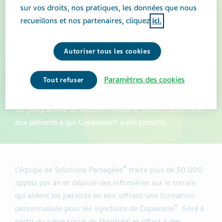
sur vos droits, nos pratiques, les données que nous
recueillons et nos partenaires, cliquez
ici.
Autoriser tous les cookies
Solutions Partagées® –
Paramètres des cookies
Tout refuser
Copaxone®
Un programme de soutien unique et personnalisé offert
aux patients à qui Copaxone® a été prescrit.
®
L’équipe de Solutions Partagées
traite plus de 50 000
appels par an et déploie des infirmières sur le terrain
qui aident les patients en leur offrant une formation
®
personnalisée pour les injections de Copaxone
. Géré à
partir du siège social de Montréal et offert à des