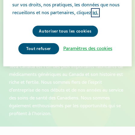
sur vos droits, nos pratiques, les données que nous
recueillons et nos partenaires, cliquez
ici.
Autoriser tous les cookies
Fiers de notre passé,
Paramètres des cookies
Tout refuser
tournés vers l’avenir
Teva Canada est l’un des plus importants fabricants de
médicaments génériques au Canada et son histoire est
riche et fertile. Nous sommes fiers de l’esprit
d’entreprise de nos débuts et de nos années au service
des soins de santé des Canadiens. Nous sommes
également enthousiasmés par les opportunités qui se
profilent à l’horizon.